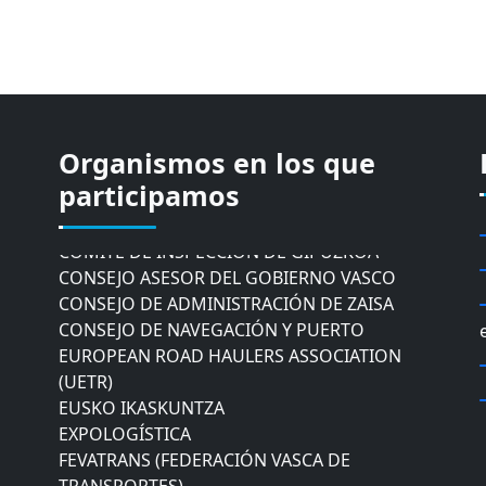
Organismos en los que
CÁMARA DE COMERCIO DE GIPUZKOA
participamos
COMISIÓN ASESORA DE MOVILIDAD DEL
AYUNTAMIENTO DE DONOSTIA
COMITÉ DE INSPECCION DE GIPUZKOA
CONSEJO ASESOR DEL GOBIERNO VASCO
CONSEJO DE ADMINISTRACIÓN DE ZAISA
CONSEJO DE NAVEGACIÓN Y PUERTO
EUROPEAN ROAD HAULERS ASSOCIATION
(UETR)
EUSKO IKASKUNTZA
EXPOLOGÍSTICA
FEVATRANS (FEDERACIÓN VASCA DE
TRANSPORTES)