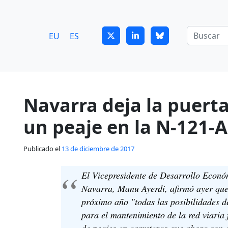
7
guitrans@guitrans.eus
EU
ES
Navarra deja la puerta
un peaje en la N-121-A
Publicado el
13 de diciembre de 2017
El Vicepresidente de Desarrollo Econó
Navarra, Manu Ayerdi, afirmó ayer que
próximo año "todas las posibilidades d
para el mantenimiento de la red viaria 
de peajes en carreteras que ahora son d