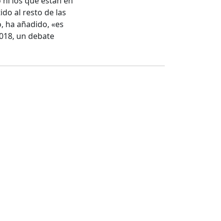
 ni los que están en
do al resto de las
o, ha añadido, «es
018, un debate