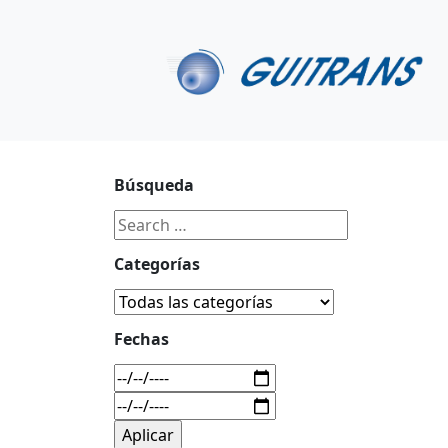
Continuar al contenido principal
C/ Portu-Etxe 9-1º, 20018-San Sebastián
943 31 67 0
Búsqueda
Categorías
Fechas