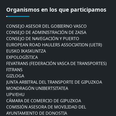
COMISIÓN ASESORA DE MOVILIDAD DEL
Organismos en los que participamos
AYUNTAMIENTO DE DONOSTIA
COMITÉ DE INSPECCION DE GIPUZKOA
CONSEJO ASESOR DEL GOBIERNO VASCO
CONSEJO DE ADMINISTRACIÓN DE ZAISA
CONSEJO DE NAVEGACIÓN Y PUERTO
EUROPEAN ROAD HAULERS ASSOCIATION (UETR)
EUSKO IKASKUNTZA
EXPOLOGÍSTICA
FEVATRANS (FEDERACIÓN VASCA DE TRANSPORTES)
FITRANS
GIZLOGA
JUNTA ARBITRAL DEL TRANSPORTE DE GIPUZKOA
MONDRAGÓN UNIBERTSITATEA
UPV/EHU
CÁMARA DE COMERCIO DE GIPUZKOA
COMISIÓN ASESORA DE MOVILIDAD DEL
AYUNTAMIENTO DE DONOSTIA