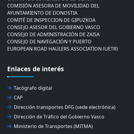
COMISIÓN ASESORA DE MOVILIDAD DEL
AYUNTAMIENTO DE DONOSTIA
COMITÉ DE INSPECCION DE GIPUZKOA
CONSEJO ASESOR DEL GOBIERNO VASCO
CONSEJO DE ADMINISTRACIÓN DE ZAISA
CONSEJO DE NAVEGACIÓN Y PUERTO
EUROPEAN ROAD HAULERS ASSOCIATION (UETR)
EUSKO IKASKUNTZA
EXPOLOGÍSTICA
Enlaces de interés
FEVATRANS (FEDERACIÓN VASCA DE TRANSPORTES)
FITRANS
GIZLOGA
Tacógrafo digital
JUNTA ARBITRAL DEL TRANSPORTE DE GIPUZKOA
MONDRAGÓN UNIBERTSITATEA
CAP
UPV/EHU
Dirección transportes DFG (sede electrónica)
Dirección de Tráfico del Gobierno Vasco
Ministerio de Transportes (MITMA)