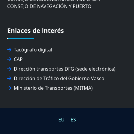
CONSEJO DE NAVEGACIÓN Y PUERTO
EUROPEAN ROAD HAULERS ASSOCIATION (UETR)
EUSKO IKASKUNTZA
EXPOLOGÍSTICA
Enlaces de interés
FEVATRANS (FEDERACIÓN VASCA DE TRANSPORTES)
FITRANS
GIZLOGA
Tacógrafo digital
JUNTA ARBITRAL DEL TRANSPORTE DE GIPUZKOA
CAP
MONDRAGÓN UNIBERTSITATEA
Dirección transportes DFG (sede electrónica)
UPV/EHU
Dirección de Tráfico del Gobierno Vasco
Ministerio de Transportes (MITMA)
EU
ES