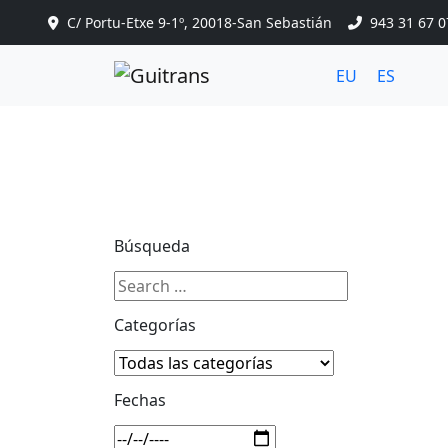
Continuar al contenido principal
C/ Portu-Etxe 9-1º, 20018-San Sebastián
943 31 67 0
EU
ES
Búsqueda
Categorías
Fechas