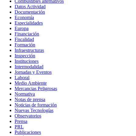
Combustibles alternativos
Datos Actividad
Documentación
Economía
Especialidades
Europa
Financiación
Fiscalidad
Formación
Infraestructuras
Inspección
Instituciones
Intermodalidad
Jornadas y Eventos
Laboral
Medio Ambiente
Mercancias Peligrosas
Normativa
Notas de prensa
Noticias de formación
Nuevas Tecnologías
Observatorios
Prensa
PRL
Publicaciones