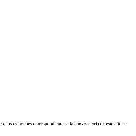
Usted está en:
Página de inicio
Noticias
o, los exámenes correspondientes a la convocatoria de este año se