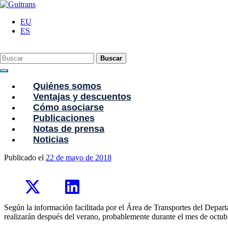
Continuar al contenido principal
C/ Portu-Etxe 9-1º, 20018-San Sebastián
943 31 67 07
guitrans@guitrans.
EU
ES
Buscar
Quiénes somos
Ventajas y descuentos
Cómo asociarse
Publicaciones
Notas de prensa
Exámenes Competencia Profesional en la 
Noticias
Publicado el
22 de mayo de 2018
Según la información facilitada por el Área de Transportes del Depar
realizarán después del verano, probablemente durante el mes de octub