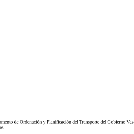
eus
CAV año 2018
tamento de Ordenación y Planificación del Transporte del Gobierno Vasc
re.