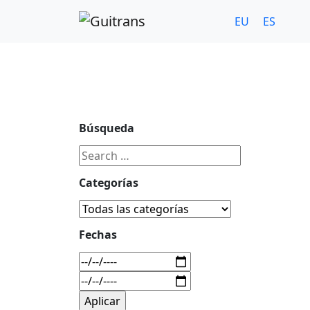
Continuar al contenido principal
C/ Portu-Etxe 9-1º, 20018-San Sebastián
943 31 67 0
EU
ES
Búsqueda
Categorías
Fechas