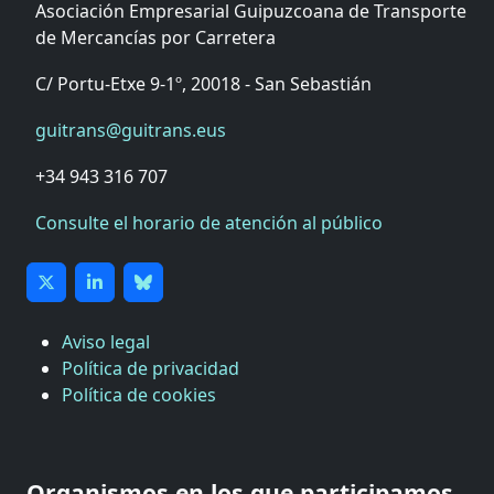
Asociación Empresarial Guipuzcoana de Transporte
de Mercancías por Carretera
C/ Portu-Etxe 9-1º, 20018 - San Sebastián
guitrans@guitrans.eus
+34 943 316 707
Consulte el horario de atención al público
Aviso legal
Política de privacidad
Política de cookies
CÁMARA DE COMERCIO DE GIPUZKOA
COMISIÓN ASESORA DE MOVILIDAD DEL
Organismos en los que participamos