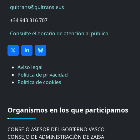
guitrans@guitrans.eus
+34 943 316 707
Consulte el horario de atención al público
Aviso legal
Política de privacidad
Política de cookies
CÁMARA DE COMERCIO DE GIPUZKOA
COMISIÓN ASESORA DE MOVILIDAD DEL
Organismos en los que participamos
AYUNTAMIENTO DE DONOSTIA
COMITÉ DE INSPECCION DE GIPUZKOA
CONSEJO ASESOR DEL GOBIERNO VASCO
CONSEJO DE ADMINISTRACIÓN DE ZAISA