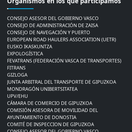
Organismos en los que participamos
AYUNTAMIENTO DE DONOSTIA
COMITÉ DE INSPECCION DE GIPUZKOA
CONSEJO ASESOR DEL GOBIERNO VASCO
CONSEJO DE ADMINISTRACIÓN DE ZAISA
CONSEJO DE NAVEGACIÓN Y PUERTO
EUROPEAN ROAD HAULERS ASSOCIATION (UETR)
EUSKO IKASKUNTZA
EXPOLOGÍSTICA
FEVATRANS (FEDERACIÓN VASCA DE TRANSPORTES)
FITRANS
GIZLOGA
JUNTA ARBITRAL DEL TRANSPORTE DE GIPUZKOA
MONDRAGÓN UNIBERTSITATEA
UPV/EHU
CÁMARA DE COMERCIO DE GIPUZKOA
COMISIÓN ASESORA DE MOVILIDAD DEL
AYUNTAMIENTO DE DONOSTIA
COMITÉ DE INSPECCION DE GIPUZKOA
CONSEJO ASESOR DEL GOBIERNO VASCO