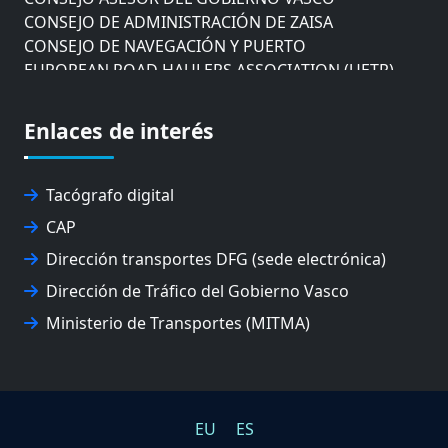
CONSEJO DE ADMINISTRACIÓN DE ZAISA
CONSEJO DE NAVEGACIÓN Y PUERTO
EUROPEAN ROAD HAULERS ASSOCIATION (UETR)
EUSKO IKASKUNTZA
EXPOLOGÍSTICA
Enlaces de interés
FEVATRANS (FEDERACIÓN VASCA DE TRANSPORTES)
FITRANS
GIZLOGA
Tacógrafo digital
JUNTA ARBITRAL DEL TRANSPORTE DE GIPUZKOA
CAP
MONDRAGÓN UNIBERTSITATEA
UPV/EHU
Dirección transportes DFG (sede electrónica)
Dirección de Tráfico del Gobierno Vasco
Ministerio de Transportes (MITMA)
EU
ES