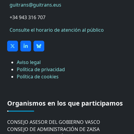
guitrans@guitrans.eus
+34 943 316 707
Consulte el horario de atención al público
Aviso legal
Política de privacidad
Política de cookies
CÁMARA DE COMERCIO DE GIPUZKOA
COMISIÓN ASESORA DE MOVILIDAD DEL
Organismos en los que participamos
AYUNTAMIENTO DE DONOSTIA
COMITÉ DE INSPECCION DE GIPUZKOA
CONSEJO ASESOR DEL GOBIERNO VASCO
CONSEJO DE ADMINISTRACIÓN DE ZAISA