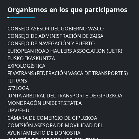
COMISIÓN ASESORA DE MOVILIDAD DEL
Organismos en los que participamos
AYUNTAMIENTO DE DONOSTIA
COMITÉ DE INSPECCION DE GIPUZKOA
CONSEJO ASESOR DEL GOBIERNO VASCO
CONSEJO DE ADMINISTRACIÓN DE ZAISA
CONSEJO DE NAVEGACIÓN Y PUERTO
EUROPEAN ROAD HAULERS ASSOCIATION (UETR)
EUSKO IKASKUNTZA
EXPOLOGÍSTICA
FEVATRANS (FEDERACIÓN VASCA DE TRANSPORTES)
FITRANS
GIZLOGA
JUNTA ARBITRAL DEL TRANSPORTE DE GIPUZKOA
MONDRAGÓN UNIBERTSITATEA
UPV/EHU
CÁMARA DE COMERCIO DE GIPUZKOA
COMISIÓN ASESORA DE MOVILIDAD DEL
AYUNTAMIENTO DE DONOSTIA
COMITÉ DE INSPECCION DE GIPUZKOA