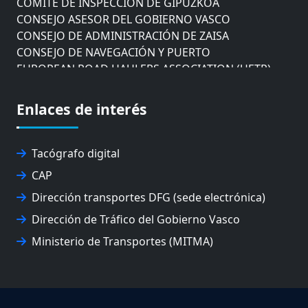
CONSEJO ASESOR DEL GOBIERNO VASCO
CONSEJO DE ADMINISTRACIÓN DE ZAISA
CONSEJO DE NAVEGACIÓN Y PUERTO
EUROPEAN ROAD HAULERS ASSOCIATION (UETR)
EUSKO IKASKUNTZA
EXPOLOGÍSTICA
Enlaces de interés
FEVATRANS (FEDERACIÓN VASCA DE TRANSPORTES)
FITRANS
GIZLOGA
Tacógrafo digital
JUNTA ARBITRAL DEL TRANSPORTE DE GIPUZKOA
CAP
MONDRAGÓN UNIBERTSITATEA
UPV/EHU
Dirección transportes DFG (sede electrónica)
Dirección de Tráfico del Gobierno Vasco
Ministerio de Transportes (MITMA)