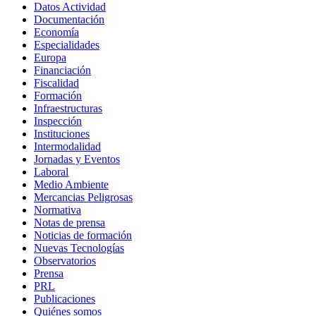
Datos Actividad
Documentación
Economía
Especialidades
Europa
Financiación
Fiscalidad
Formación
Infraestructuras
Inspección
Instituciones
Intermodalidad
Jornadas y Eventos
Laboral
Medio Ambiente
Mercancias Peligrosas
Normativa
Notas de prensa
Noticias de formación
Nuevas Tecnologías
Observatorios
Prensa
PRL
Publicaciones
Quiénes somos