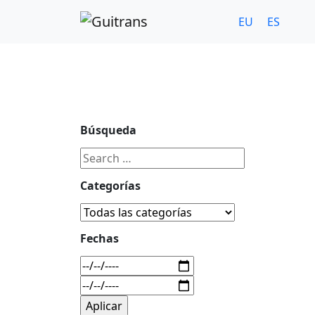
Continuar al contenido principal
C/ Portu-Etxe 9-1º, 20018-San Sebastián
943 31 67 0
EU
ES
Búsqueda
Categorías
Fechas