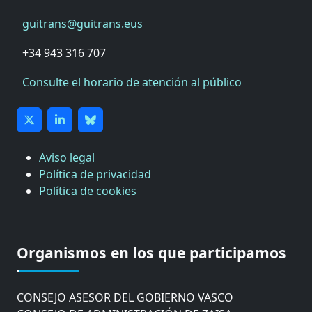
guitrans@guitrans.eus
+34 943 316 707
Consulte el horario de atención al público
Aviso legal
Política de privacidad
Política de cookies
CÁMARA DE COMERCIO DE GIPUZKOA
COMISIÓN ASESORA DE MOVILIDAD DEL
Organismos en los que participamos
AYUNTAMIENTO DE DONOSTIA
COMITÉ DE INSPECCION DE GIPUZKOA
CONSEJO ASESOR DEL GOBIERNO VASCO
CONSEJO DE ADMINISTRACIÓN DE ZAISA