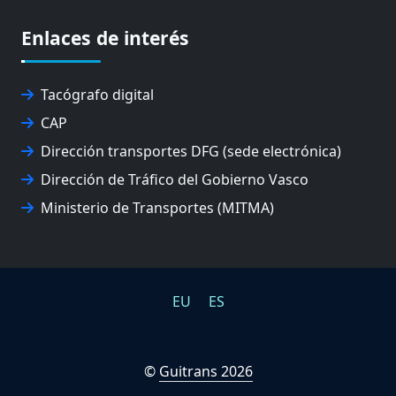
EUSKO IKASKUNTZA
EXPOLOGÍSTICA
Enlaces de interés
FEVATRANS (FEDERACIÓN VASCA DE TRANSPORTES)
FITRANS
GIZLOGA
Tacógrafo digital
JUNTA ARBITRAL DEL TRANSPORTE DE GIPUZKOA
CAP
MONDRAGÓN UNIBERTSITATEA
Dirección transportes DFG (sede electrónica)
UPV/EHU
Dirección de Tráfico del Gobierno Vasco
Ministerio de Transportes (MITMA)
EU
ES
©
Guitrans 2026