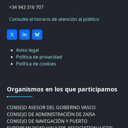
+34 943 316 707
Consulte el horario de atención al público
Aviso legal
Política de privacidad
Política de cookies
CÁMARA DE COMERCIO DE GIPUZKOA
COMISIÓN ASESORA DE MOVILIDAD DEL
Organismos en los que participamos
AYUNTAMIENTO DE DONOSTIA
COMITÉ DE INSPECCION DE GIPUZKOA
CONSEJO ASESOR DEL GOBIERNO VASCO
CONSEJO DE ADMINISTRACIÓN DE ZAISA
CONSEJO DE NAVEGACIÓN Y PUERTO
EUROPEAN ROAD HAULERS ASSOCIATION (UETR)