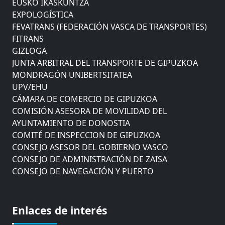
EUSKO IKASKUNTZA
EXPOLOGÍSTICA
FEVATRANS (FEDERACIÓN VASCA DE TRANSPORTES)
FITRANS
GIZLOGA
JUNTA ARBITRAL DEL TRANSPORTE DE GIPUZKOA
MONDRAGÓN UNIBERTSITATEA
UPV/EHU
CÁMARA DE COMERCIO DE GIPUZKOA
COMISIÓN ASESORA DE MOVILIDAD DEL
AYUNTAMIENTO DE DONOSTIA
COMITÉ DE INSPECCION DE GIPUZKOA
CONSEJO ASESOR DEL GOBIERNO VASCO
CONSEJO DE ADMINISTRACIÓN DE ZAISA
CONSEJO DE NAVEGACIÓN Y PUERTO
EUROPEAN ROAD HAULERS ASSOCIATION (UETR)
EUSKO IKASKUNTZA
EXPOLOGÍSTICA
Enlaces de interés
FEVATRANS (FEDERACIÓN VASCA DE TRANSPORTES)