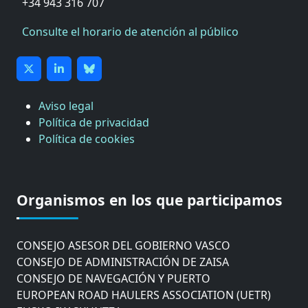
+34 943 316 707
Consulte el horario de atención al público
Aviso legal
Política de privacidad
Política de cookies
CÁMARA DE COMERCIO DE GIPUZKOA
COMISIÓN ASESORA DE MOVILIDAD DEL
Organismos en los que participamos
AYUNTAMIENTO DE DONOSTIA
COMITÉ DE INSPECCION DE GIPUZKOA
CONSEJO ASESOR DEL GOBIERNO VASCO
CONSEJO DE ADMINISTRACIÓN DE ZAISA
CONSEJO DE NAVEGACIÓN Y PUERTO
EUROPEAN ROAD HAULERS ASSOCIATION (UETR)