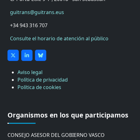
guitrans@guitrans.eus
+34 943 316 707
Consulte el horario de atención al público
Aviso legal
Política de privacidad
Política de cookies
CÁMARA DE COMERCIO DE GIPUZKOA
COMISIÓN ASESORA DE MOVILIDAD DEL
Organismos en los que participamos
AYUNTAMIENTO DE DONOSTIA
COMITÉ DE INSPECCION DE GIPUZKOA
CONSEJO ASESOR DEL GOBIERNO VASCO