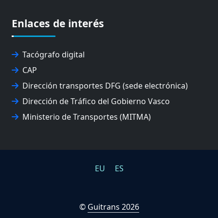
EUSKO IKASKUNTZA
EXPOLOGÍSTICA
Enlaces de interés
FEVATRANS (FEDERACIÓN VASCA DE TRANSPORTES)
FITRANS
GIZLOGA
Tacógrafo digital
JUNTA ARBITRAL DEL TRANSPORTE DE GIPUZKOA
CAP
MONDRAGÓN UNIBERTSITATEA
Dirección transportes DFG (sede electrónica)
UPV/EHU
Dirección de Tráfico del Gobierno Vasco
Ministerio de Transportes (MITMA)
EU
ES
©
Guitrans 2026