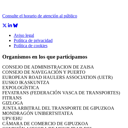
Consulte el horario de atención al público
Aviso legal
CÁMARA DE COMERCIO DE GIPUZKOA
Política de privacidad
COMISIÓN ASESORA DE MOVILIDAD DEL
Política de cookies
AYUNTAMIENTO DE DONOSTIA
COMITÉ DE INSPECCION DE GIPUZKOA
Organismos en los que participamos
CONSEJO ASESOR DEL GOBIERNO VASCO
CONSEJO DE ADMINISTRACIÓN DE ZAISA
CONSEJO DE NAVEGACIÓN Y PUERTO
EUROPEAN ROAD HAULERS ASSOCIATION (UETR)
EUSKO IKASKUNTZA
EXPOLOGÍSTICA
FEVATRANS (FEDERACIÓN VASCA DE TRANSPORTES)
FITRANS
GIZLOGA
JUNTA ARBITRAL DEL TRANSPORTE DE GIPUZKOA
MONDRAGÓN UNIBERTSITATEA
UPV/EHU
CÁMARA DE COMERCIO DE GIPUZKOA
COMISIÓN ASESORA DE MOVILIDAD DEL