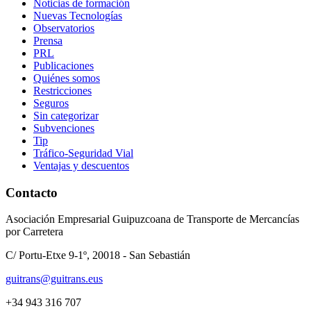
Noticias de formación
Nuevas Tecnologías
Observatorios
Prensa
PRL
Publicaciones
Quiénes somos
Restricciones
Seguros
Sin categorizar
Subvenciones
Tip
Tráfico-Seguridad Vial
Ventajas y descuentos
Contacto
Asociación Empresarial Guipuzcoana de Transporte de Mercancías
por Carretera
C/ Portu-Etxe 9-1º, 20018 - San Sebastián
guitrans@guitrans.eus
+34 943 316 707