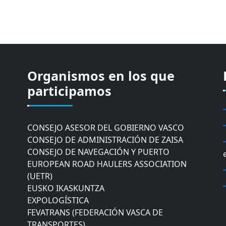
Organismos en los que
CÁMARA DE COMERCIO DE GIPUZKOA
COMISIÓN ASESORA DE MOVILIDAD DEL
participamos
AYUNTAMIENTO DE DONOSTIA
COMITÉ DE INSPECCION DE GIPUZKOA
CONSEJO ASESOR DEL GOBIERNO VASCO
CONSEJO DE ADMINISTRACIÓN DE ZAISA
CONSEJO DE NAVEGACIÓN Y PUERTO
EUROPEAN ROAD HAULERS ASSOCIATION
(UETR)
EUSKO IKASKUNTZA
EXPOLOGÍSTICA
FEVATRANS (FEDERACIÓN VASCA DE
TRANSPORTES)