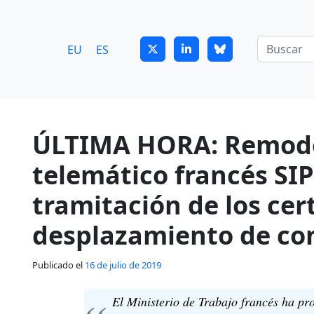
7
guitrans@guitrans.eus
EU
ES
ÚLTIMA HORA: Remodel
telemático francés SIP
tramitación de los cer
desplazamiento de co
Publicado el
16 de julio de 2019
El Ministerio de Trabajo francés ha pr