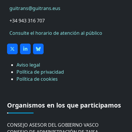
guitrans@guitrans.eus
+34 943 316 707
Consulte el horario de atención al público
Aviso legal
Política de privacidad
Política de cookies
CÁMARA DE COMERCIO DE GIPUZKOA
COMISIÓN ASESORA DE MOVILIDAD DEL
Organismos en los que participamos
AYUNTAMIENTO DE DONOSTIA
COMITÉ DE INSPECCION DE GIPUZKOA
CONSEJO ASESOR DEL GOBIERNO VASCO
CONSEJO DE ADMINISTRACIÓN DE ZAISA