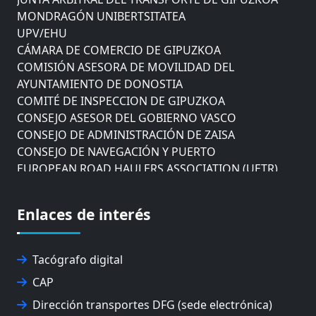
MONDRAGÓN UNIBERTSITATEA
UPV/EHU
CÁMARA DE COMERCIO DE GIPUZKOA
COMISIÓN ASESORA DE MOVILIDAD DEL
AYUNTAMIENTO DE DONOSTIA
COMITÉ DE INSPECCION DE GIPUZKOA
CONSEJO ASESOR DEL GOBIERNO VASCO
CONSEJO DE ADMINISTRACIÓN DE ZAISA
CONSEJO DE NAVEGACIÓN Y PUERTO
EUROPEAN ROAD HAULERS ASSOCIATION (UETR)
EUSKO IKASKUNTZA
EXPOLOGÍSTICA
Enlaces de interés
FEVATRANS (FEDERACIÓN VASCA DE TRANSPORTES)
FITRANS
GIZLOGA
Tacógrafo digital
JUNTA ARBITRAL DEL TRANSPORTE DE GIPUZKOA
MONDRAGÓN UNIBERTSITATEA
CAP
UPV/EHU
Dirección transportes DFG (sede electrónica)