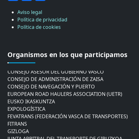
Aviso legal
Política de privacidad
Política de cookies
CÁMARA DE COMERCIO DE GIPUZKOA
COMISIÓN ASESORA DE MOVILIDAD DEL
Organismos en los que participamos
AYUNTAMIENTO DE DONOSTIA
COMITÉ DE INSPECCION DE GIPUZKOA
CONSEJO ASESOR DEL GOBIERNO VASCO
CONSEJO DE ADMINISTRACIÓN DE ZAISA
CONSEJO DE NAVEGACIÓN Y PUERTO
EUROPEAN ROAD HAULERS ASSOCIATION (UETR)
EUSKO IKASKUNTZA
EXPOLOGÍSTICA
FEVATRANS (FEDERACIÓN VASCA DE TRANSPORTES)
FITRANS
GIZLOGA
JUNTA ARBITRAL DEL TRANSPORTE DE GIPUZKOA