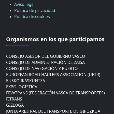
Aviso legal
Política de privacidad
Política de cookies
CÁMARA DE COMERCIO DE GIPUZKOA
COMISIÓN ASESORA DE MOVILIDAD DEL
Organismos en los que participamos
AYUNTAMIENTO DE DONOSTIA
COMITÉ DE INSPECCION DE GIPUZKOA
CONSEJO ASESOR DEL GOBIERNO VASCO
CONSEJO DE ADMINISTRACIÓN DE ZAISA
CONSEJO DE NAVEGACIÓN Y PUERTO
EUROPEAN ROAD HAULERS ASSOCIATION (UETR)
EUSKO IKASKUNTZA
EXPOLOGÍSTICA
FEVATRANS (FEDERACIÓN VASCA DE TRANSPORTES)
FITRANS
GIZLOGA
JUNTA ARBITRAL DEL TRANSPORTE DE GIPUZKOA