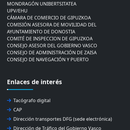
MONDRAGÓN UNIBERTSITATEA
UPV/EHU
CÁMARA DE COMERCIO DE GIPUZKOA
COMISIÓN ASESORA DE MOVILIDAD DEL
AYUNTAMIENTO DE DONOSTIA
COMITÉ DE INSPECCION DE GIPUZKOA
CONSEJO ASESOR DEL GOBIERNO VASCO
CONSEJO DE ADMINISTRACIÓN DE ZAISA
CONSEJO DE NAVEGACIÓN Y PUERTO
EUROPEAN ROAD HAULERS ASSOCIATION (UETR)
EUSKO IKASKUNTZA
EXPOLOGÍSTICA
Enlaces de interés
FEVATRANS (FEDERACIÓN VASCA DE TRANSPORTES)
FITRANS
GIZLOGA
Tacógrafo digital
JUNTA ARBITRAL DEL TRANSPORTE DE GIPUZKOA
CAP
MONDRAGÓN UNIBERTSITATEA
Dirección transportes DFG (sede electrónica)
UPV/EHU
Dirección de Tráfico del Gobierno Vasco