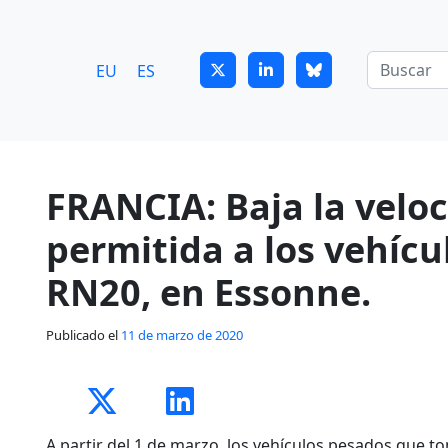
7
guitrans@guitrans.eus
EU
ES
FRANCIA: Baja la vel
permitida a los vehícu
RN20, en Essonne.
Publicado el
11 de marzo de 2020
A partir del 1 de marzo, los vehículos pesados que t