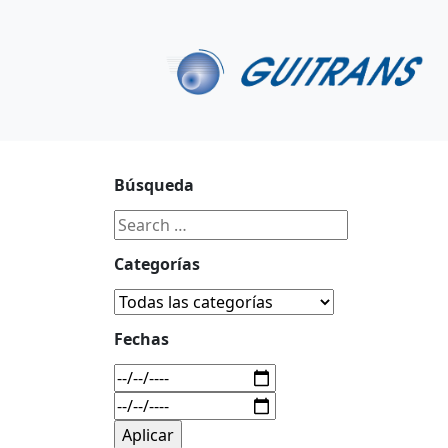
Continuar al contenido principal
C/ Portu-Etxe 9-1º, 20018-San Sebastián
943 31 67 0
Búsqueda
Categorías
Fechas