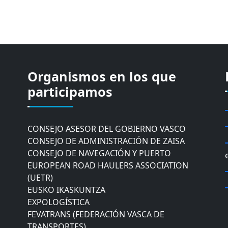
Organismos en los que
CÁMARA DE COMERCIO DE GIPUZKOA
COMISIÓN ASESORA DE MOVILIDAD DEL
participamos
AYUNTAMIENTO DE DONOSTIA
COMITÉ DE INSPECCION DE GIPUZKOA
CONSEJO ASESOR DEL GOBIERNO VASCO
CONSEJO DE ADMINISTRACIÓN DE ZAISA
CONSEJO DE NAVEGACIÓN Y PUERTO
EUROPEAN ROAD HAULERS ASSOCIATION
(UETR)
EUSKO IKASKUNTZA
EXPOLOGÍSTICA
FEVATRANS (FEDERACIÓN VASCA DE
TRANSPORTES)