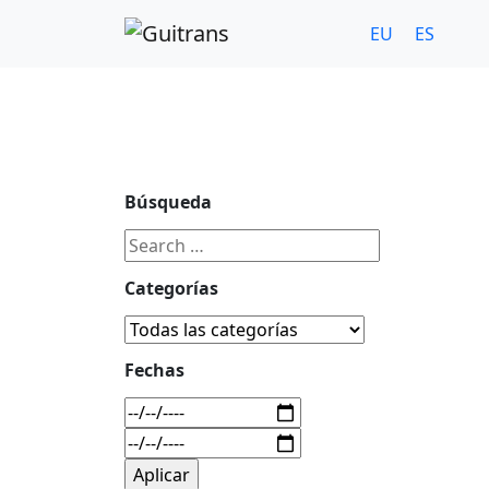
Continuar al contenido principal
C/ Portu-Etxe 9-1º, 20018-San Sebastián
943 31 67 0
EU
ES
Búsqueda
Categorías
Fechas