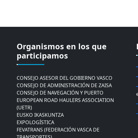
Organismos en los que
CÁMARA DE COMERCIO DE GIPUZKOA
COMISIÓN ASESORA DE MOVILIDAD DEL
participamos
AYUNTAMIENTO DE DONOSTIA
COMITÉ DE INSPECCION DE GIPUZKOA
CONSEJO ASESOR DEL GOBIERNO VASCO
CONSEJO DE ADMINISTRACIÓN DE ZAISA
CONSEJO DE NAVEGACIÓN Y PUERTO
EUROPEAN ROAD HAULERS ASSOCIATION
(UETR)
EUSKO IKASKUNTZA
EXPOLOGÍSTICA
FEVATRANS (FEDERACIÓN VASCA DE
TRANSPORTES)