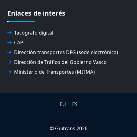
EXPOLOGÍSTICA
Enlaces de interés
FEVATRANS (FEDERACIÓN VASCA DE TRANSPORTES)
FITRANS
GIZLOGA
Tacógrafo digital
JUNTA ARBITRAL DEL TRANSPORTE DE GIPUZKOA
CAP
MONDRAGÓN UNIBERTSITATEA
UPV/EHU
Dirección transportes DFG (sede electrónica)
Dirección de Tráfico del Gobierno Vasco
Ministerio de Transportes (MITMA)
EU
ES
©
Guitrans 2026