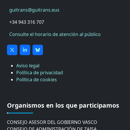
guitrans@guitrans.eus
+34 943 316 707
Consulte el horario de atención al público
Aviso legal
Política de privacidad
Política de cookies
CÁMARA DE COMERCIO DE GIPUZKOA
COMISIÓN ASESORA DE MOVILIDAD DEL
Organismos en los que participamos
AYUNTAMIENTO DE DONOSTIA
COMITÉ DE INSPECCION DE GIPUZKOA
CONSEJO ASESOR DEL GOBIERNO VASCO
CONSEJO DE ADMINISTRACIÓN DE ZAISA