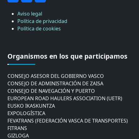
Aviso legal
Política de privacidad
Política de cookies
CÁMARA DE COMERCIO DE GIPUZKOA
COMISIÓN ASESORA DE MOVILIDAD DEL
Organismos en los que participamos
AYUNTAMIENTO DE DONOSTIA
COMITÉ DE INSPECCION DE GIPUZKOA
CONSEJO ASESOR DEL GOBIERNO VASCO
CONSEJO DE ADMINISTRACIÓN DE ZAISA
CONSEJO DE NAVEGACIÓN Y PUERTO
EUROPEAN ROAD HAULERS ASSOCIATION (UETR)
EUSKO IKASKUNTZA
EXPOLOGÍSTICA
FEVATRANS (FEDERACIÓN VASCA DE TRANSPORTES)
FITRANS
GIZLOGA