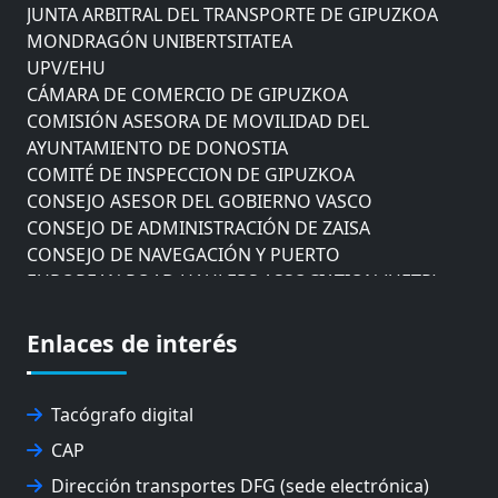
JUNTA ARBITRAL DEL TRANSPORTE DE GIPUZKOA
MONDRAGÓN UNIBERTSITATEA
UPV/EHU
CÁMARA DE COMERCIO DE GIPUZKOA
COMISIÓN ASESORA DE MOVILIDAD DEL
AYUNTAMIENTO DE DONOSTIA
COMITÉ DE INSPECCION DE GIPUZKOA
CONSEJO ASESOR DEL GOBIERNO VASCO
CONSEJO DE ADMINISTRACIÓN DE ZAISA
CONSEJO DE NAVEGACIÓN Y PUERTO
EUROPEAN ROAD HAULERS ASSOCIATION (UETR)
EUSKO IKASKUNTZA
EXPOLOGÍSTICA
Enlaces de interés
FEVATRANS (FEDERACIÓN VASCA DE TRANSPORTES)
FITRANS
GIZLOGA
Tacógrafo digital
JUNTA ARBITRAL DEL TRANSPORTE DE GIPUZKOA
CAP
MONDRAGÓN UNIBERTSITATEA
Dirección transportes DFG (sede electrónica)
UPV/EHU