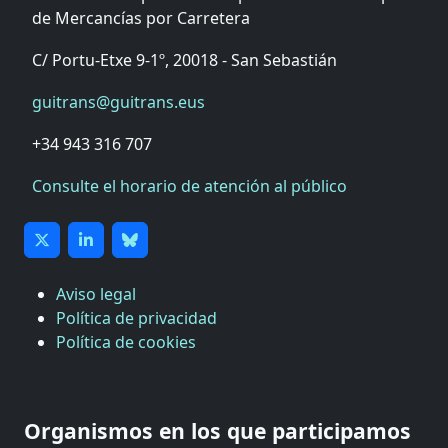
de Mercancías por Carretera
C/ Portu-Etxe 9-1º, 20018 - San Sebastián
guitrans@guitrans.eus
+34 943 316 707
Consulte el horario de atención al público
Aviso legal
Política de privacidad
Política de cookies
CÁMARA DE COMERCIO DE GIPUZKOA
COMISIÓN ASESORA DE MOVILIDAD DEL
Organismos en los que participamos
AYUNTAMIENTO DE DONOSTIA