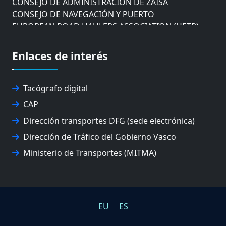
CONSEJO DE NAVEGACIÓN Y PUERTO
EUROPEAN ROAD HAULERS ASSOCIATION (UETR)
EUSKO IKASKUNTZA
EXPOLOGÍSTICA
Enlaces de interés
FEVATRANS (FEDERACIÓN VASCA DE TRANSPORTES)
FITRANS
GIZLOGA
Tacógrafo digital
JUNTA ARBITRAL DEL TRANSPORTE DE GIPUZKOA
CAP
MONDRAGÓN UNIBERTSITATEA
UPV/EHU
Dirección transportes DFG (sede electrónica)
Dirección de Tráfico del Gobierno Vasco
Ministerio de Transportes (MITMA)
EU
ES