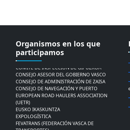
Organismos en los que
CÁMARA DE COMERCIO DE GIPUZKOA
participamos
COMISIÓN ASESORA DE MOVILIDAD DEL
AYUNTAMIENTO DE DONOSTIA
COMITÉ DE INSPECCION DE GIPUZKOA
CONSEJO ASESOR DEL GOBIERNO VASCO
CONSEJO DE ADMINISTRACIÓN DE ZAISA
CONSEJO DE NAVEGACIÓN Y PUERTO
EUROPEAN ROAD HAULERS ASSOCIATION
(UETR)
EUSKO IKASKUNTZA
EXPOLOGÍSTICA
FEVATRANS (FEDERACIÓN VASCA DE
TRANSPORTES)