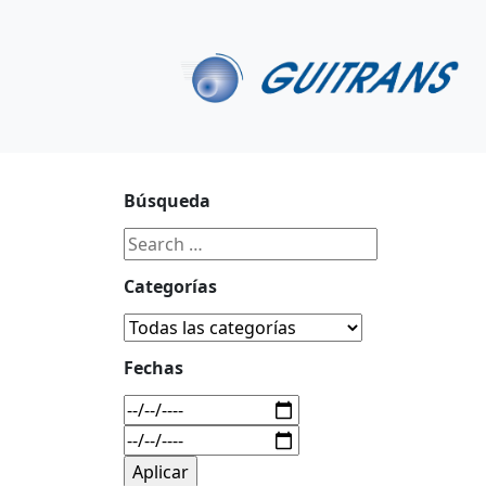
Continuar al contenido principal
C/ Portu-Etxe 9-1º, 20018-San Sebastián
943 31 67 0
Búsqueda
Categorías
Fechas