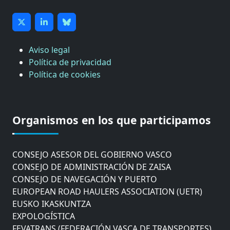
Aviso legal
Política de privacidad
Política de cookies
CÁMARA DE COMERCIO DE GIPUZKOA
COMISIÓN ASESORA DE MOVILIDAD DEL
Organismos en los que participamos
AYUNTAMIENTO DE DONOSTIA
COMITÉ DE INSPECCION DE GIPUZKOA
CONSEJO ASESOR DEL GOBIERNO VASCO
CONSEJO DE ADMINISTRACIÓN DE ZAISA
CONSEJO DE NAVEGACIÓN Y PUERTO
EUROPEAN ROAD HAULERS ASSOCIATION (UETR)
EUSKO IKASKUNTZA
EXPOLOGÍSTICA
FEVATRANS (FEDERACIÓN VASCA DE TRANSPORTES)