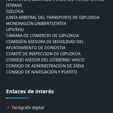
FITRANS
GIZLOGA
JUNTA ARBITRAL DEL TRANSPORTE DE GIPUZKOA
MONDRAGÓN UNIBERTSITATEA
UPV/EHU
CÁMARA DE COMERCIO DE GIPUZKOA
COMISIÓN ASESORA DE MOVILIDAD DEL
AYUNTAMIENTO DE DONOSTIA
COMITÉ DE INSPECCION DE GIPUZKOA
CONSEJO ASESOR DEL GOBIERNO VASCO
CONSEJO DE ADMINISTRACIÓN DE ZAISA
CONSEJO DE NAVEGACIÓN Y PUERTO
EUROPEAN ROAD HAULERS ASSOCIATION (UETR)
EUSKO IKASKUNTZA
EXPOLOGÍSTICA
Enlaces de interés
FEVATRANS (FEDERACIÓN VASCA DE TRANSPORTES)
FITRANS
GIZLOGA
Tacógrafo digital