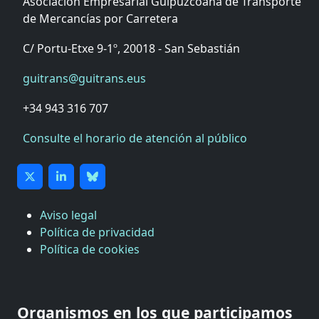
Asociación Empresarial Guipuzcoana de Transporte
de Mercancías por Carretera
C/ Portu-Etxe 9-1º, 20018 - San Sebastián
guitrans@guitrans.eus
+34 943 316 707
Consulte el horario de atención al público
Aviso legal
Política de privacidad
Política de cookies
CÁMARA DE COMERCIO DE GIPUZKOA
COMISIÓN ASESORA DE MOVILIDAD DEL
Organismos en los que participamos