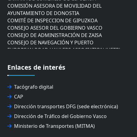
COMISIÓN ASESORA DE MOVILIDAD DEL
AYUNTAMIENTO DE DONOSTIA
COMITÉ DE INSPECCION DE GIPUZKOA
CONSEJO ASESOR DEL GOBIERNO VASCO
CONSEJO DE ADMINISTRACIÓN DE ZAISA
CONSEJO DE NAVEGACIÓN Y PUERTO
EUROPEAN ROAD HAULERS ASSOCIATION (UETR)
EUSKO IKASKUNTZA
EXPOLOGÍSTICA
Enlaces de interés
FEVATRANS (FEDERACIÓN VASCA DE TRANSPORTES)
FITRANS
GIZLOGA
Tacógrafo digital
JUNTA ARBITRAL DEL TRANSPORTE DE GIPUZKOA
CAP
MONDRAGÓN UNIBERTSITATEA
Dirección transportes DFG (sede electrónica)
UPV/EHU
Dirección de Tráfico del Gobierno Vasco
Ministerio de Transportes (MITMA)