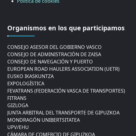
Política de cookies
CÁMARA DE COMERCIO DE GIPUZKOA
COMISIÓN ASESORA DE MOVILIDAD DEL
Organismos en los que participamos
AYUNTAMIENTO DE DONOSTIA
COMITÉ DE INSPECCION DE GIPUZKOA
CONSEJO ASESOR DEL GOBIERNO VASCO
CONSEJO DE ADMINISTRACIÓN DE ZAISA
CONSEJO DE NAVEGACIÓN Y PUERTO
EUROPEAN ROAD HAULERS ASSOCIATION (UETR)
EUSKO IKASKUNTZA
EXPOLOGÍSTICA
FEVATRANS (FEDERACIÓN VASCA DE TRANSPORTES)
FITRANS
GIZLOGA
JUNTA ARBITRAL DEL TRANSPORTE DE GIPUZKOA
MONDRAGÓN UNIBERTSITATEA
UPV/EHU
CÁMARA DE COMERCIO DE GIPUZKOA