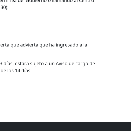
 en línea del Gobierno o llamando al Centro
30):
erta que advierta que ha ingresado a la
 días, estará sujeto a un Aviso de cargo de
de los 14 días.