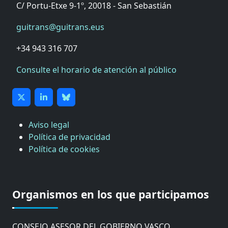
C/ Portu-Etxe 9-1º, 20018 - San Sebastián
guitrans@guitrans.eus
+34 943 316 707
Consulte el horario de atención al público
Aviso legal
Política de privacidad
Política de cookies
CÁMARA DE COMERCIO DE GIPUZKOA
COMISIÓN ASESORA DE MOVILIDAD DEL
Organismos en los que participamos
AYUNTAMIENTO DE DONOSTIA
COMITÉ DE INSPECCION DE GIPUZKOA
CONSEJO ASESOR DEL GOBIERNO VASCO