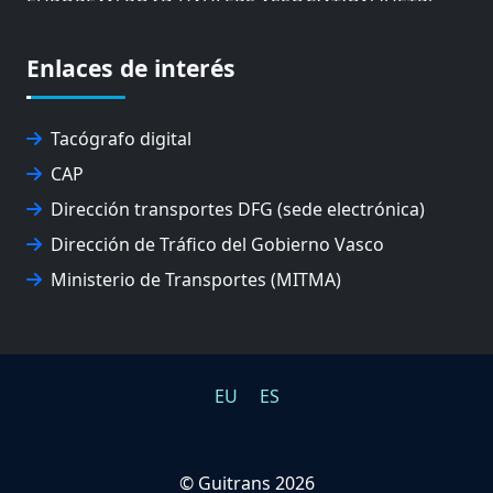
EUSKO IKASKUNTZA
EXPOLOGÍSTICA
Enlaces de interés
FEVATRANS (FEDERACIÓN VASCA DE TRANSPORTES)
FITRANS
GIZLOGA
Tacógrafo digital
JUNTA ARBITRAL DEL TRANSPORTE DE GIPUZKOA
CAP
MONDRAGÓN UNIBERTSITATEA
Dirección transportes DFG (sede electrónica)
UPV/EHU
Dirección de Tráfico del Gobierno Vasco
Ministerio de Transportes (MITMA)
EU
ES
©
Guitrans 2026