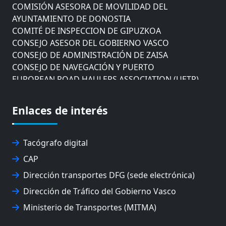
COMISIÓN ASESORA DE MOVILIDAD DEL
AYUNTAMIENTO DE DONOSTIA
COMITÉ DE INSPECCION DE GIPUZKOA
CONSEJO ASESOR DEL GOBIERNO VASCO
CONSEJO DE ADMINISTRACIÓN DE ZAISA
CONSEJO DE NAVEGACIÓN Y PUERTO
EUROPEAN ROAD HAULERS ASSOCIATION (UETR)
EUSKO IKASKUNTZA
EXPOLOGÍSTICA
Enlaces de interés
FEVATRANS (FEDERACIÓN VASCA DE TRANSPORTES)
FITRANS
GIZLOGA
Tacógrafo digital
JUNTA ARBITRAL DEL TRANSPORTE DE GIPUZKOA
CAP
MONDRAGÓN UNIBERTSITATEA
UPV/EHU
Dirección transportes DFG (sede electrónica)
Dirección de Tráfico del Gobierno Vasco
Ministerio de Transportes (MITMA)