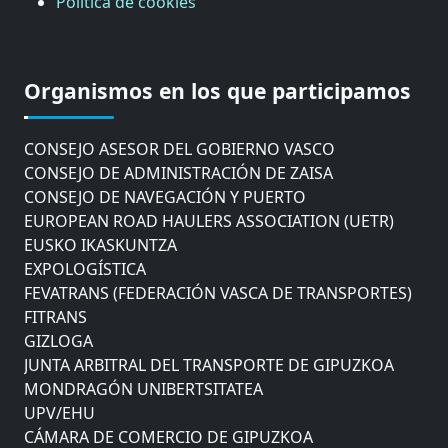
Política de cookies
CÁMARA DE COMERCIO DE GIPUZKOA
COMISIÓN ASESORA DE MOVILIDAD DEL
Organismos en los que participamos
AYUNTAMIENTO DE DONOSTIA
COMITÉ DE INSPECCION DE GIPUZKOA
CONSEJO ASESOR DEL GOBIERNO VASCO
CONSEJO DE ADMINISTRACIÓN DE ZAISA
CONSEJO DE NAVEGACIÓN Y PUERTO
EUROPEAN ROAD HAULERS ASSOCIATION (UETR)
EUSKO IKASKUNTZA
EXPOLOGÍSTICA
FEVATRANS (FEDERACIÓN VASCA DE TRANSPORTES)
FITRANS
GIZLOGA
JUNTA ARBITRAL DEL TRANSPORTE DE GIPUZKOA
MONDRAGÓN UNIBERTSITATEA
UPV/EHU
CÁMARA DE COMERCIO DE GIPUZKOA