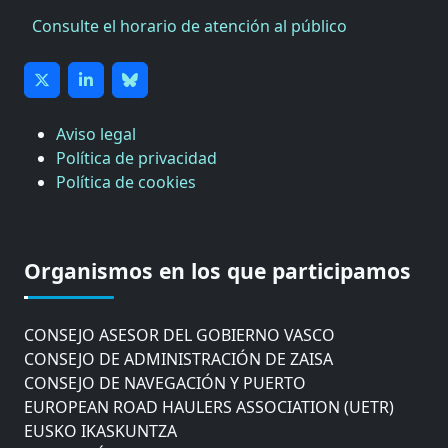
Consulte el horario de atención al público
Aviso legal
Política de privacidad
Política de cookies
CÁMARA DE COMERCIO DE GIPUZKOA
COMISIÓN ASESORA DE MOVILIDAD DEL
Organismos en los que participamos
AYUNTAMIENTO DE DONOSTIA
COMITÉ DE INSPECCION DE GIPUZKOA
CONSEJO ASESOR DEL GOBIERNO VASCO
CONSEJO DE ADMINISTRACIÓN DE ZAISA
CONSEJO DE NAVEGACIÓN Y PUERTO
EUROPEAN ROAD HAULERS ASSOCIATION (UETR)
EUSKO IKASKUNTZA