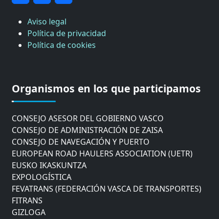
Aviso legal
Política de privacidad
Política de cookies
CÁMARA DE COMERCIO DE GIPUZKOA
COMISIÓN ASESORA DE MOVILIDAD DEL
Organismos en los que participamos
AYUNTAMIENTO DE DONOSTIA
COMITÉ DE INSPECCION DE GIPUZKOA
CONSEJO ASESOR DEL GOBIERNO VASCO
CONSEJO DE ADMINISTRACIÓN DE ZAISA
CONSEJO DE NAVEGACIÓN Y PUERTO
EUROPEAN ROAD HAULERS ASSOCIATION (UETR)
EUSKO IKASKUNTZA
EXPOLOGÍSTICA
FEVATRANS (FEDERACIÓN VASCA DE TRANSPORTES)
FITRANS
GIZLOGA