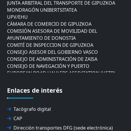
JUNTA ARBITRAL DEL TRANSPORTE DE GIPUZKOA
MONDRAGÓN UNIBERTSITATEA
UPV/EHU
CÁMARA DE COMERCIO DE GIPUZKOA
COMISIÓN ASESORA DE MOVILIDAD DEL
AYUNTAMIENTO DE DONOSTIA
COMITÉ DE INSPECCION DE GIPUZKOA
CONSEJO ASESOR DEL GOBIERNO VASCO
CONSEJO DE ADMINISTRACIÓN DE ZAISA
CONSEJO DE NAVEGACIÓN Y PUERTO
EUROPEAN ROAD HAULERS ASSOCIATION (UETR)
EUSKO IKASKUNTZA
EXPOLOGÍSTICA
Enlaces de interés
FEVATRANS (FEDERACIÓN VASCA DE TRANSPORTES)
FITRANS
GIZLOGA
Tacógrafo digital
JUNTA ARBITRAL DEL TRANSPORTE DE GIPUZKOA
CAP
MONDRAGÓN UNIBERTSITATEA
UPV/EHU
Dirección transportes DFG (sede electrónica)