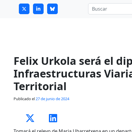
7
guitrans@guitrans.eus
Felix Urkola será el d
Infraestructuras Viari
Territorial
Publicado el
27 de junio de 2024
Tomará el relevo de Maria Ubarretxena en un depart