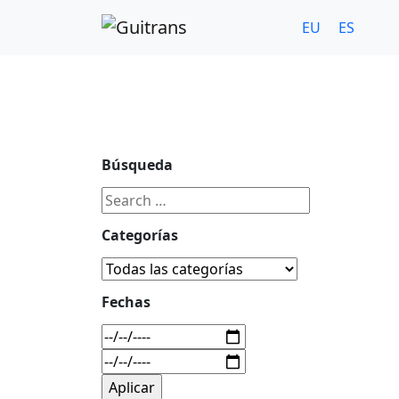
Continuar al contenido principal
C/ Portu-Etxe 9-1º, 20018-San Sebastián
943 31 67 0
EU
ES
Búsqueda
Categorías
Fechas