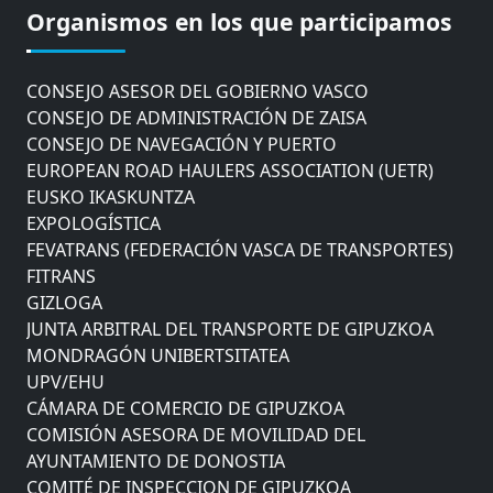
COMISIÓN ASESORA DE MOVILIDAD DEL
Organismos en los que participamos
AYUNTAMIENTO DE DONOSTIA
COMITÉ DE INSPECCION DE GIPUZKOA
CONSEJO ASESOR DEL GOBIERNO VASCO
CONSEJO DE ADMINISTRACIÓN DE ZAISA
CONSEJO DE NAVEGACIÓN Y PUERTO
EUROPEAN ROAD HAULERS ASSOCIATION (UETR)
EUSKO IKASKUNTZA
EXPOLOGÍSTICA
FEVATRANS (FEDERACIÓN VASCA DE TRANSPORTES)
FITRANS
GIZLOGA
JUNTA ARBITRAL DEL TRANSPORTE DE GIPUZKOA
MONDRAGÓN UNIBERTSITATEA
UPV/EHU
CÁMARA DE COMERCIO DE GIPUZKOA
COMISIÓN ASESORA DE MOVILIDAD DEL
AYUNTAMIENTO DE DONOSTIA
COMITÉ DE INSPECCION DE GIPUZKOA