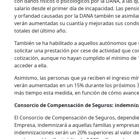
con daños físicos o psicológicos por la DANA, a las q
salario desde el primer día de incapacidad. Las pen
y orfandad causadas por la DANA también se asimilará
verán aumentadas su cuantía y mejoradas sus condici
totales del último año.
También se ha habilitado a aquellos autónomos que s
solicitar una prestación por cese de actividad que c
cotización, aunque no hayan cumplido el mínimo de 1
acceder a ella.
Asimismo, las personas que ya reciben el ingreso mín
verán aumentadas en un 15% durante los próximos 3 
más tiempo esta medida, en función de cómo avance 
Consorcio de Compensación de Seguros: indemniza
El Consorcio de Compensación de Seguros, dependien
Empresa, indemnizará a aquellas familias y empresas
indemnizaciones serán un 20% superiores al valor de 