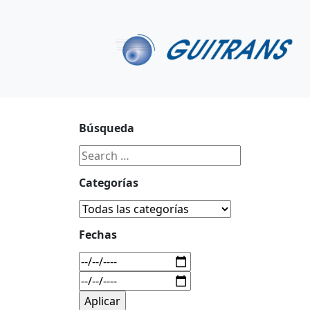
Continuar al contenido principal
C/ Portu-Etxe 9-1º, 20018-San Sebastián
943 31 67 0
Búsqueda
Categorías
Fechas