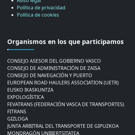
Aviso legal
Política de privacidad
Política de cookies
CÁMARA DE COMERCIO DE GIPUZKOA
COMISIÓN ASESORA DE MOVILIDAD DEL
Organismos en los que participamos
AYUNTAMIENTO DE DONOSTIA
COMITÉ DE INSPECCION DE GIPUZKOA
CONSEJO ASESOR DEL GOBIERNO VASCO
CONSEJO DE ADMINISTRACIÓN DE ZAISA
CONSEJO DE NAVEGACIÓN Y PUERTO
EUROPEAN ROAD HAULERS ASSOCIATION (UETR)
EUSKO IKASKUNTZA
EXPOLOGÍSTICA
FEVATRANS (FEDERACIÓN VASCA DE TRANSPORTES)
FITRANS
GIZLOGA
JUNTA ARBITRAL DEL TRANSPORTE DE GIPUZKOA
MONDRAGÓN UNIBERTSITATEA