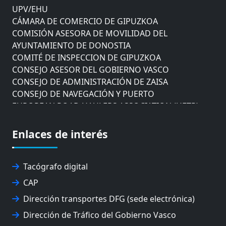
UPV/EHU
CÁMARA DE COMERCIO DE GIPUZKOA
COMISIÓN ASESORA DE MOVILIDAD DEL
AYUNTAMIENTO DE DONOSTIA
COMITÉ DE INSPECCION DE GIPUZKOA
CONSEJO ASESOR DEL GOBIERNO VASCO
CONSEJO DE ADMINISTRACIÓN DE ZAISA
CONSEJO DE NAVEGACIÓN Y PUERTO
EUROPEAN ROAD HAULERS ASSOCIATION (UETR)
EUSKO IKASKUNTZA
EXPOLOGÍSTICA
Enlaces de interés
FEVATRANS (FEDERACIÓN VASCA DE TRANSPORTES)
FITRANS
GIZLOGA
Tacógrafo digital
JUNTA ARBITRAL DEL TRANSPORTE DE GIPUZKOA
CAP
MONDRAGÓN UNIBERTSITATEA
Dirección transportes DFG (sede electrónica)
UPV/EHU
Dirección de Tráfico del Gobierno Vasco