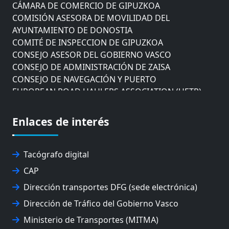
CÁMARA DE COMERCIO DE GIPUZKOA
COMISIÓN ASESORA DE MOVILIDAD DEL
AYUNTAMIENTO DE DONOSTIA
COMITÉ DE INSPECCION DE GIPUZKOA
CONSEJO ASESOR DEL GOBIERNO VASCO
CONSEJO DE ADMINISTRACIÓN DE ZAISA
CONSEJO DE NAVEGACIÓN Y PUERTO
EUROPEAN ROAD HAULERS ASSOCIATION (UETR)
EUSKO IKASKUNTZA
EXPOLOGÍSTICA
Enlaces de interés
FEVATRANS (FEDERACIÓN VASCA DE TRANSPORTES)
FITRANS
GIZLOGA
Tacógrafo digital
JUNTA ARBITRAL DEL TRANSPORTE DE GIPUZKOA
CAP
MONDRAGÓN UNIBERTSITATEA
Dirección transportes DFG (sede electrónica)
UPV/EHU
Dirección de Tráfico del Gobierno Vasco
Ministerio de Transportes (MITMA)