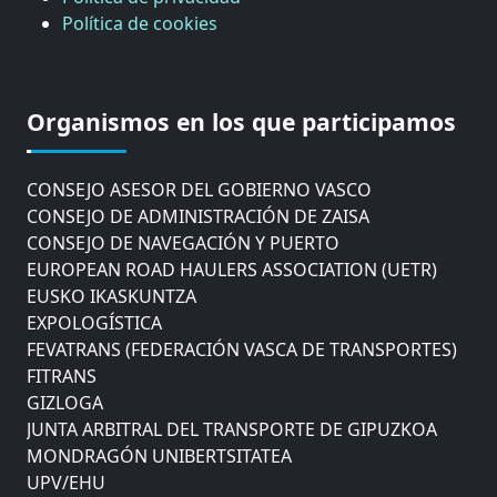
Política de cookies
CÁMARA DE COMERCIO DE GIPUZKOA
COMISIÓN ASESORA DE MOVILIDAD DEL
Organismos en los que participamos
AYUNTAMIENTO DE DONOSTIA
COMITÉ DE INSPECCION DE GIPUZKOA
CONSEJO ASESOR DEL GOBIERNO VASCO
CONSEJO DE ADMINISTRACIÓN DE ZAISA
CONSEJO DE NAVEGACIÓN Y PUERTO
EUROPEAN ROAD HAULERS ASSOCIATION (UETR)
EUSKO IKASKUNTZA
EXPOLOGÍSTICA
FEVATRANS (FEDERACIÓN VASCA DE TRANSPORTES)
FITRANS
GIZLOGA
JUNTA ARBITRAL DEL TRANSPORTE DE GIPUZKOA
MONDRAGÓN UNIBERTSITATEA
UPV/EHU