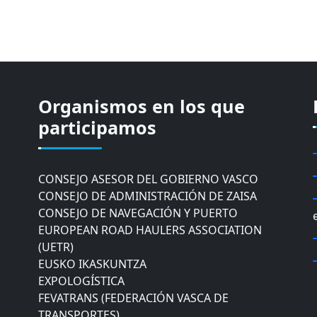
Organismos en los que
CÁMARA DE COMERCIO DE GIPUZKOA
COMISIÓN ASESORA DE MOVILIDAD DEL
participamos
AYUNTAMIENTO DE DONOSTIA
COMITÉ DE INSPECCION DE GIPUZKOA
CONSEJO ASESOR DEL GOBIERNO VASCO
CONSEJO DE ADMINISTRACIÓN DE ZAISA
CONSEJO DE NAVEGACIÓN Y PUERTO
EUROPEAN ROAD HAULERS ASSOCIATION
(UETR)
EUSKO IKASKUNTZA
EXPOLOGÍSTICA
FEVATRANS (FEDERACIÓN VASCA DE
TRANSPORTES)