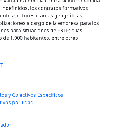
n variados como la contratación indefinida
 indefinidos, los contratos formativos
rentes sectores o áreas geográficas.
otizaciones a cargo de la empresa para los
ones para situaciones de ERTE; o las
de 1.000 habitantes, entre otras
TT
l
os y Colectivos Específicos
ctivos por Edad
gador