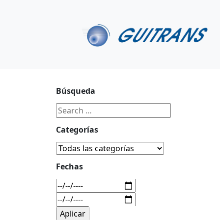
Continuar al contenido principal
C/ Portu-Etxe 9-1º, 20018-San Sebastián
943 31 67 0
Búsqueda
Categorías
Fechas