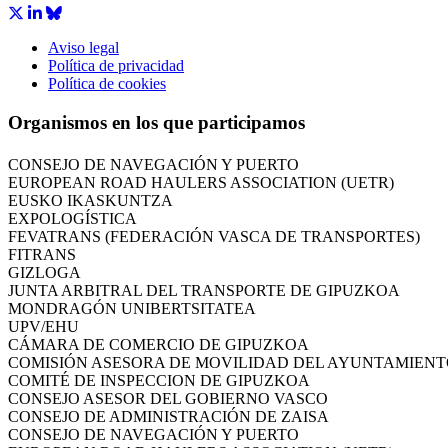
Aviso legal
CÁMARA DE COMERCIO DE GIPUZKOA
Política de privacidad
COMISIÓN ASESORA DE MOVILIDAD DEL AYUNTAMIENT
Política de cookies
COMITÉ DE INSPECCION DE GIPUZKOA
CONSEJO ASESOR DEL GOBIERNO VASCO
Organismos en los que participamos
CONSEJO DE ADMINISTRACIÓN DE ZAISA
CONSEJO DE NAVEGACIÓN Y PUERTO
EUROPEAN ROAD HAULERS ASSOCIATION (UETR)
EUSKO IKASKUNTZA
EXPOLOGÍSTICA
FEVATRANS (FEDERACIÓN VASCA DE TRANSPORTES)
FITRANS
GIZLOGA
JUNTA ARBITRAL DEL TRANSPORTE DE GIPUZKOA
MONDRAGÓN UNIBERTSITATEA
UPV/EHU
CÁMARA DE COMERCIO DE GIPUZKOA
COMISIÓN ASESORA DE MOVILIDAD DEL AYUNTAMIENT
COMITÉ DE INSPECCION DE GIPUZKOA
CONSEJO ASESOR DEL GOBIERNO VASCO
CONSEJO DE ADMINISTRACIÓN DE ZAISA
CONSEJO DE NAVEGACIÓN Y PUERTO
EUROPEAN ROAD HAULERS ASSOCIATION (UETR)