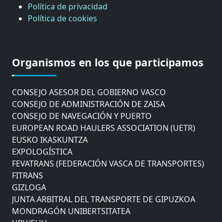
Política de privacidad
Política de cookies
CÁMARA DE COMERCIO DE GIPUZKOA
COMISIÓN ASESORA DE MOVILIDAD DEL
Organismos en los que participamos
AYUNTAMIENTO DE DONOSTIA
COMITÉ DE INSPECCION DE GIPUZKOA
CONSEJO ASESOR DEL GOBIERNO VASCO
CONSEJO DE ADMINISTRACIÓN DE ZAISA
CONSEJO DE NAVEGACIÓN Y PUERTO
EUROPEAN ROAD HAULERS ASSOCIATION (UETR)
EUSKO IKASKUNTZA
EXPOLOGÍSTICA
FEVATRANS (FEDERACIÓN VASCA DE TRANSPORTES)
FITRANS
GIZLOGA
JUNTA ARBITRAL DEL TRANSPORTE DE GIPUZKOA
MONDRAGÓN UNIBERTSITATEA
UPV/EHU