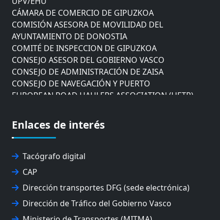
CÁMARA DE COMERCIO DE GIPUZKOA
COMISIÓN ASESORA DE MOVILIDAD DEL
AYUNTAMIENTO DE DONOSTIA
COMITÉ DE INSPECCION DE GIPUZKOA
CONSEJO ASESOR DEL GOBIERNO VASCO
CONSEJO DE ADMINISTRACIÓN DE ZAISA
CONSEJO DE NAVEGACIÓN Y PUERTO
EUROPEAN ROAD HAULERS ASSOCIATION (UETR)
EUSKO IKASKUNTZA
EXPOLOGÍSTICA
Enlaces de interés
FEVATRANS (FEDERACIÓN VASCA DE TRANSPORTES)
FITRANS
GIZLOGA
Tacógrafo digital
JUNTA ARBITRAL DEL TRANSPORTE DE GIPUZKOA
CAP
MONDRAGÓN UNIBERTSITATEA
UPV/EHU
Dirección transportes DFG (sede electrónica)
Dirección de Tráfico del Gobierno Vasco
Ministerio de Transportes (MITMA)