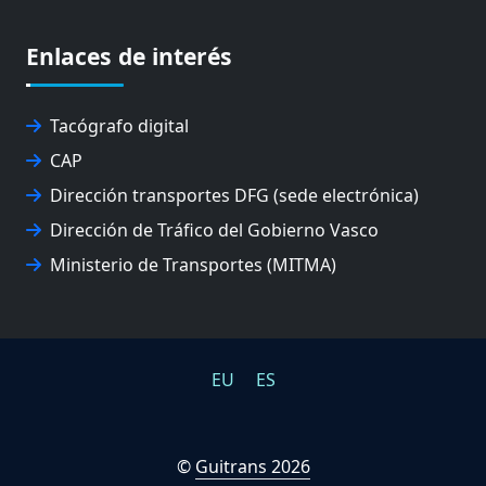
FEVATRANS (FEDERACIÓN VASCA DE TRANSPORTES)
FITRANS
Enlaces de interés
GIZLOGA
JUNTA ARBITRAL DEL TRANSPORTE DE GIPUZKOA
Tacógrafo digital
MONDRAGÓN UNIBERTSITATEA
UPV/EHU
CAP
Dirección transportes DFG (sede electrónica)
Dirección de Tráfico del Gobierno Vasco
Ministerio de Transportes (MITMA)
EU
ES
©
Guitrans 2026