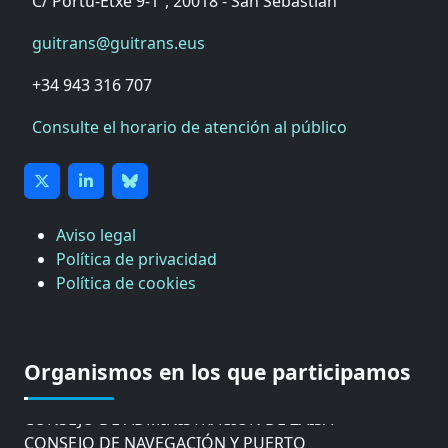
C/ Portu-Etxe 9-1º, 20018 - San Sebastián
guitrans@guitrans.eus
+34 943 316 707
Consulte el horario de atención al público
Aviso legal
Política de privacidad
Política de cookies
CÁMARA DE COMERCIO DE GIPUZKOA
COMISIÓN ASESORA DE MOVILIDAD DEL
AYUNTAMIENTO DE DONOSTIA
COMITÉ DE INSPECCION DE GIPUZKOA
Organismos en los que participamos
CONSEJO ASESOR DEL GOBIERNO VASCO
CONSEJO DE ADMINISTRACIÓN DE ZAISA
CONSEJO DE NAVEGACIÓN Y PUERTO