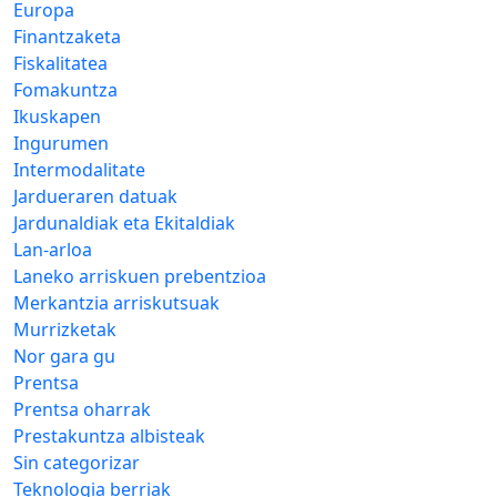
Europa
Finantzaketa
Fiskalitatea
Fomakuntza
Ikuskapen
Ingurumen
Intermodalitate
Jardueraren datuak
Jardunaldiak eta Ekitaldiak
Lan-arloa
Laneko arriskuen prebentzioa
Merkantzia arriskutsuak
Murrizketak
Nor gara gu
Prentsa
Prentsa oharrak
Prestakuntza albisteak
Sin categorizar
Teknologia berriak