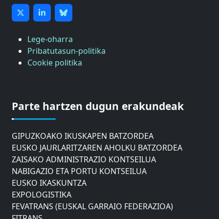
Lege-oharra
Pribatutasun-politika
Cookie politika
ASTIC
GIPUZKOAKO MERKATARITZA GANBERA
Parte hartzen dugun erakundeak
DONOSTIAKO UDALEKO MUGIKORTASUNERAKO
AHOLKU BATZORDEA
GIPUZKOAKO IKUSKAPEN BATZORDEA
EUSKO JAURLARITZAREN AHOLKU BATZORDEA
ZAISAKO ADMINISTRAZIO KONTSEILUA
NABIGAZIO ETA PORTU KONTSEILUA
EUSKO IKASKUNTZA
EXPOLOGISTIKA
FEVATRANS (EUSKAL GARRAIO FEDERAZIOA)
FITRANS