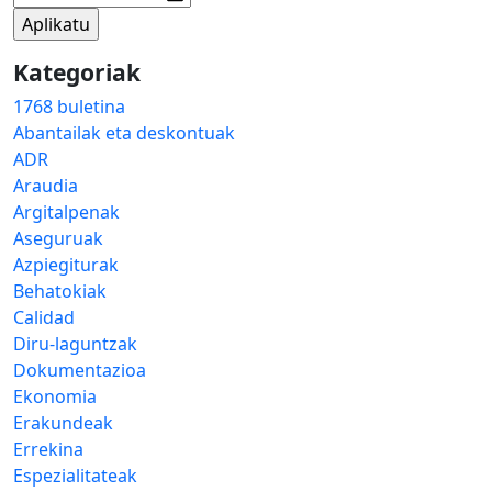
Kategoriak
1768 buletina
Abantailak eta deskontuak
ADR
Araudia
Argitalpenak
Aseguruak
Azpiegiturak
Behatokiak
Calidad
Diru-laguntzak
Dokumentazioa
Ekonomia
Erakundeak
Errekina
Espezialitateak