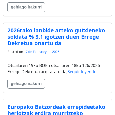
gehiago irakurri
2026rako lanbide arteko gutxieneko
soldata % 3,1 igotzen duen Errege
Dekretua onartu da
Posted on
17 de February de 2026
Otsailaren 19ko BOEn otsailaren 18ko 126/2026
Errege Dekretua argitaratu da,
Seguir leyendo…
gehiago irakurri
Europako Batzordeak errepideetako
heriotzak erdira murrizteko