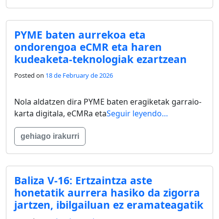
PYME baten aurrekoa eta
ondorengoa eCMR eta haren
kudeaketa-teknologiak ezartzean
Posted on
18 de February de 2026
Nola aldatzen dira PYME baten eragiketak garraio-
karta digitala, eCMRa eta
Seguir leyendo…
gehiago irakurri
Baliza V-16: Ertzaintza aste
honetatik aurrera hasiko da zigorra
jartzen, ibilgailuan ez eramateagatik