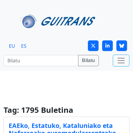
Skip to main content
EU
ES
Bilatu
Tag: 1795 Buletina
EAEko, Estatuko, Kataluniako eta
Nafarroako euromodularrentzako