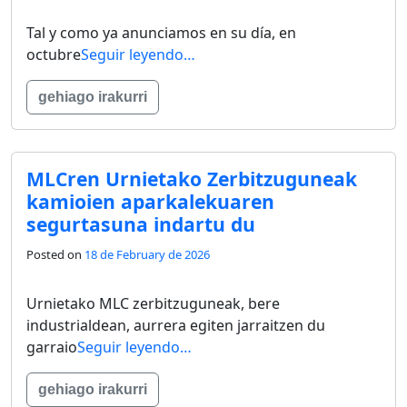
Tal y como ya anunciamos en su día, en
octubre
Seguir leyendo…
gehiago irakurri
MLCren Urnietako Zerbitzuguneak
kamioien aparkalekuaren
segurtasuna indartu du
Posted on
18 de February de 2026
Urnietako MLC zerbitzuguneak, bere
industrialdean, aurrera egiten jarraitzen du
garraio
Seguir leyendo…
gehiago irakurri