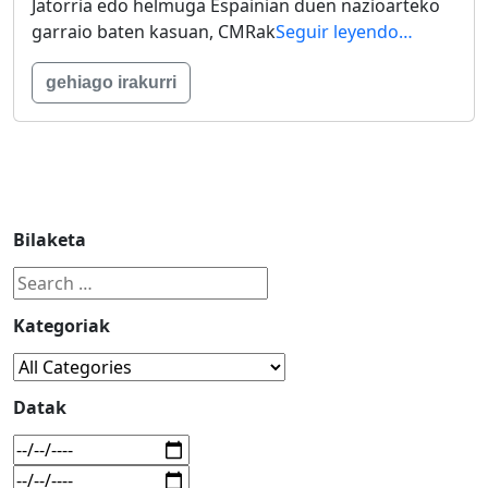
Jatorria edo helmuga Espainian duen nazioarteko
garraio baten kasuan, CMRak
Seguir leyendo…
gehiago irakurri
Bilaketa
Kategoriak
Datak