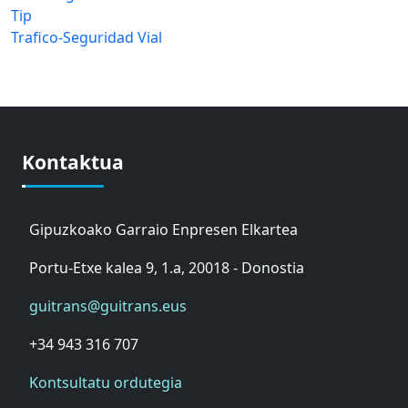
Tip
Trafico-Seguridad Vial
Kontaktua
Gipuzkoako Garraio Enpresen Elkartea
Portu-Etxe kalea 9, 1.a, 20018 - Donostia
guitrans@guitrans.eus
+34 943 316 707
Kontsultatu ordutegia