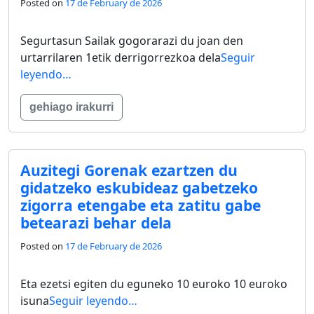
Posted on
17 de February de 2026
Segurtasun Sailak gogorarazi du joan den
urtarrilaren 1etik derrigorrezkoa dela
Seguir
leyendo…
gehiago irakurri
Auzitegi Gorenak ezartzen du
gidatzeko eskubideaz gabetzeko
zigorra etengabe eta zatitu gabe
betearazi behar dela
Posted on
17 de February de 2026
Eta ezetsi egiten du eguneko 10 euroko 10 euroko
isuna
Seguir leyendo…