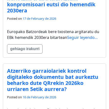
konpromisoari eutsi dio hemendik
2030era
Posted on
17 de February de 2026
Europako Batzordeak bere txostena argitaratu du
EBk hemendik 2030era bitartean
Seguir leyendo…
gehiago irakurri
Atzerriko garraiolariek kontrol
digitaleko dokumentu bat aurkeztu
beharko dute QRrekin 2026ko
urriaren 5etik aurrera?
Posted on
16 de February de 2026