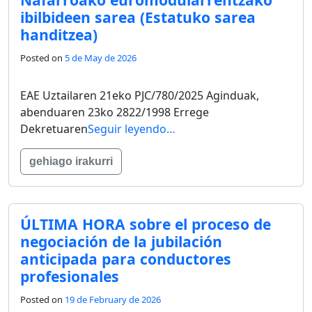
ibilbideen sarea (Estatuko sarea
handitzea)
Posted on
5 de May de 2026
EAE Uztailaren 21eko PJC/780/2025 Aginduak,
abenduaren 23ko 2822/1998 Errege
Dekretuaren
Seguir leyendo…
gehiago irakurri
ÚLTIMA HORA sobre el proceso de
negociación de la jubilación
anticipada para conductores
profesionales
Posted on
19 de February de 2026