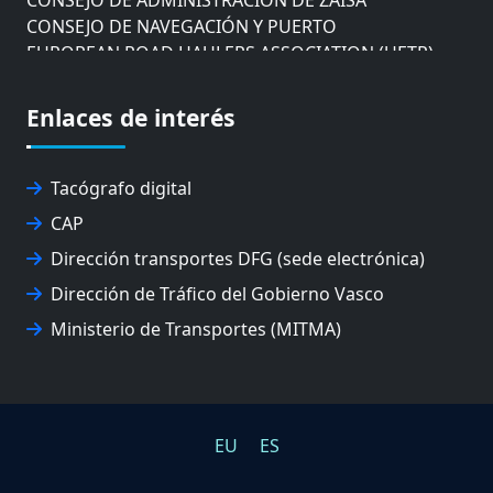
CONSEJO DE NAVEGACIÓN Y PUERTO
EUROPEAN ROAD HAULERS ASSOCIATION (UETR)
EUSKO IKASKUNTZA
EXPOLOGÍSTICA
Enlaces de interés
FEVATRANS (FEDERACIÓN VASCA DE TRANSPORTES)
FITRANS
GIZLOGA
Tacógrafo digital
JUNTA ARBITRAL DEL TRANSPORTE DE GIPUZKOA
CAP
MONDRAGÓN UNIBERTSITATEA
UPV/EHU
Dirección transportes DFG (sede electrónica)
Dirección de Tráfico del Gobierno Vasco
Ministerio de Transportes (MITMA)
EU
ES