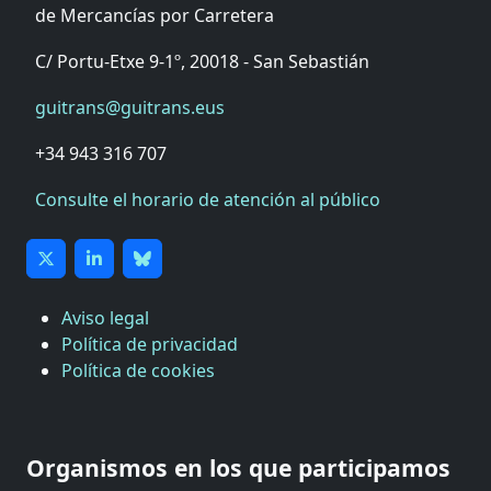
de Mercancías por Carretera
C/ Portu-Etxe 9-1º, 20018 - San Sebastián
guitrans@guitrans.eus
+34 943 316 707
Consulte el horario de atención al público
Aviso legal
Política de privacidad
Política de cookies
CÁMARA DE COMERCIO DE GIPUZKOA
COMISIÓN ASESORA DE MOVILIDAD DEL
Organismos en los que participamos
AYUNTAMIENTO DE DONOSTIA