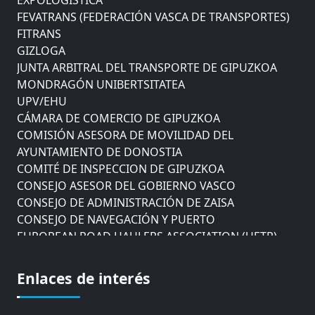
FEVATRANS (FEDERACIÓN VASCA DE TRANSPORTES)
FITRANS
GIZLOGA
JUNTA ARBITRAL DEL TRANSPORTE DE GIPUZKOA
MONDRAGÓN UNIBERTSITATEA
UPV/EHU
CÁMARA DE COMERCIO DE GIPUZKOA
COMISIÓN ASESORA DE MOVILIDAD DEL
AYUNTAMIENTO DE DONOSTIA
COMITÉ DE INSPECCION DE GIPUZKOA
CONSEJO ASESOR DEL GOBIERNO VASCO
CONSEJO DE ADMINISTRACIÓN DE ZAISA
CONSEJO DE NAVEGACIÓN Y PUERTO
EUROPEAN ROAD HAULERS ASSOCIATION (UETR)
EUSKO IKASKUNTZA
EXPOLOGÍSTICA
Enlaces de interés
FEVATRANS (FEDERACIÓN VASCA DE TRANSPORTES)
FITRANS