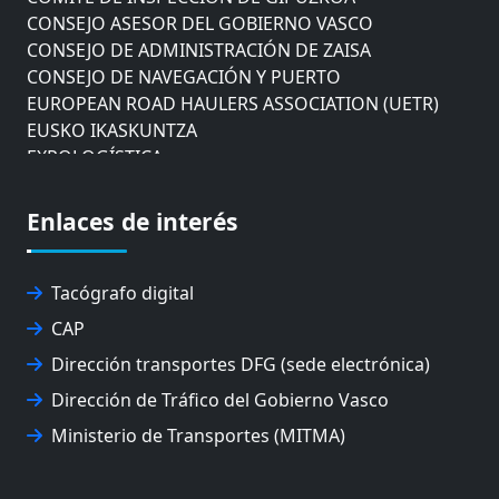
CONSEJO ASESOR DEL GOBIERNO VASCO
CONSEJO DE ADMINISTRACIÓN DE ZAISA
CONSEJO DE NAVEGACIÓN Y PUERTO
EUROPEAN ROAD HAULERS ASSOCIATION (UETR)
EUSKO IKASKUNTZA
EXPOLOGÍSTICA
FEVATRANS (FEDERACIÓN VASCA DE TRANSPORTES)
FITRANS
Enlaces de interés
GIZLOGA
JUNTA ARBITRAL DEL TRANSPORTE DE GIPUZKOA
MONDRAGÓN UNIBERTSITATEA
Tacógrafo digital
UPV/EHU
CAP
Dirección transportes DFG (sede electrónica)
Dirección de Tráfico del Gobierno Vasco
Ministerio de Transportes (MITMA)