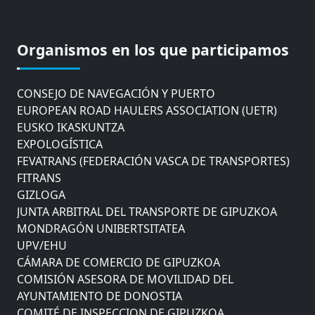
COMISIÓN ASESORA DE MOVILIDAD DEL
AYUNTAMIENTO DE DONOSTIA
COMITÉ DE INSPECCION DE GIPUZKOA
Organismos en los que participamos
CONSEJO ASESOR DEL GOBIERNO VASCO
CONSEJO DE ADMINISTRACIÓN DE ZAISA
CONSEJO DE NAVEGACIÓN Y PUERTO
EUROPEAN ROAD HAULERS ASSOCIATION (UETR)
EUSKO IKASKUNTZA
EXPOLOGÍSTICA
FEVATRANS (FEDERACIÓN VASCA DE TRANSPORTES)
FITRANS
GIZLOGA
JUNTA ARBITRAL DEL TRANSPORTE DE GIPUZKOA
MONDRAGÓN UNIBERTSITATEA
UPV/EHU
CÁMARA DE COMERCIO DE GIPUZKOA
COMISIÓN ASESORA DE MOVILIDAD DEL
AYUNTAMIENTO DE DONOSTIA
COMITÉ DE INSPECCION DE GIPUZKOA